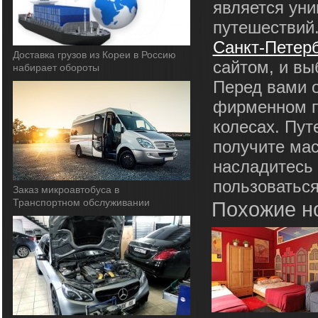
является ун
путешествий
Санкт-Петерб
Доставка грузов из Кореи в Россию
сайтом, и вы
набирает обороты
Перед вами о
фирменном по
колесах. Пут
получите мас
насладитесь 
пользоваться
Заказ микроавтобуса в
Транспортном обслуживании
Похожие н