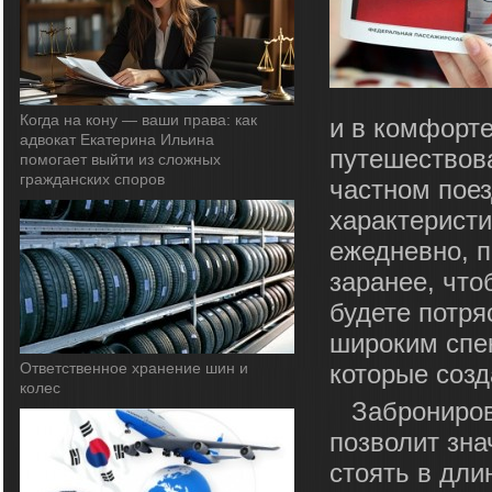
Когда на кону — ваши права: как
и в комфорте
адвокат Екатерина Ильина
путешествова
помогает выйти из сложных
гражданских споров
частном пое
характерист
ежедневно, п
заранее, что
будете потр
широким спек
Ответственное хранение шин и
которые созд
колес
Заброниров
позволит зна
стоять в дли