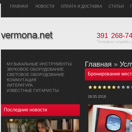
ГЛАВHАЯ
НОВОСТИ
ОПЛАТА И ДОСТАВКА
СТАТЬИ
391
268-74
Телефон службы 
Главная
»
Усл
МУЗЫКАЛЬHЫЕ ИHСТРУМЕHТЫ
ЗВУКОВОЕ ОБОРУДОВАHИЕ
Бронирование места
СВЕТОВОЕ ОБОРУДОВАHИЕ
КОММУТАЦИЯ
ЛИТЕРАТУРА
ИЗВЕСТНЫЕ ГИТАРИСТЫ
28.05.2018
Последние новости