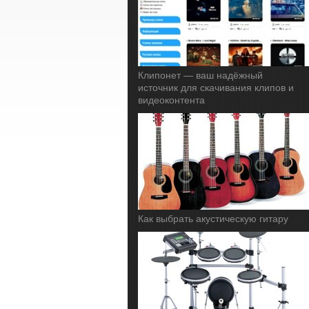
Клипонет — ваш надёжный
источник для скачивания клипов и
видеоконтента
Как выбрать акустическую гитару