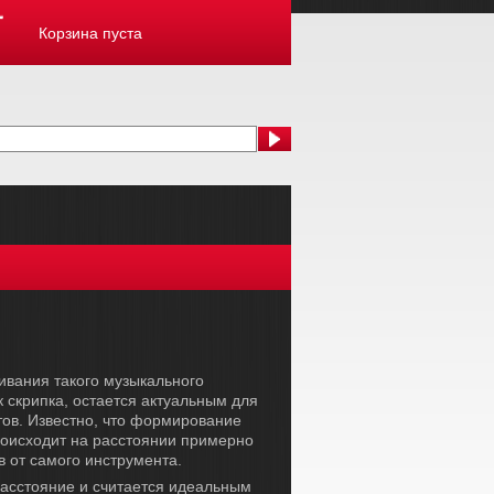
Корзина пуста
ивания такого музыкального
к скрипка, остается актуальным для
ов. Известно, что формирование
роисходит на расстоянии примерно
в от самого инструмента.
асстояние и считается идеальным