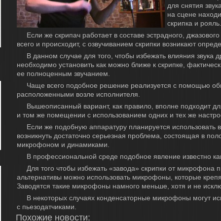
для снятия звука
на сцене находи
скрипка и рояль
Если же скрипач работает в составе эстрадного, джазового
всего и происходит, с озвучиванием скрипки возникают опред
В данном случае для того, чтобы избежать влияния звука 
необходимо установить как можно ближе к скрипке, фактичес
ее полноценным звучанием.
Чаще всего подобное решение реализуется с помощью об
расположенными возле исполнителя.
Вышеописанный вариант, как правило, вполне подходит д
и том же помещении с использованием одних и тех же настро
Если же подобную аппаратуру планируется использовать 
возникнуть достаточно серьезная проблема, состоящая в пол
микрофоном и динамиками.
В профессиональной среде подобное явление известно как
Для того чтобы избежать «завода» скрипки от микрофона пр
альтернативы можно использовать микрофоны, которые крепя
Заводятся такие микрофоны намного меньше, хотя и не искл
В некоторых случаях конденсаторные микрофоны могут ис
с пьезодатчиками.
Похожие новости: