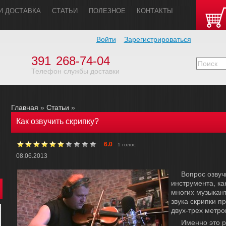
И ДОСТАВКА
СТАТЬИ
ПОЛЕЗHОЕ
КОHТАКТЫ
Войти
Зарегистрироваться
391
268-74-04
Телефон службы доставки
Главная
»
Статьи
»
Как озвучить скрипку?
6.0
1 голос
08.06.2013
Вопрос озвуч
инструмента, ка
многих музыкант
звука скрипки п
двух-трех метро
Именно это р