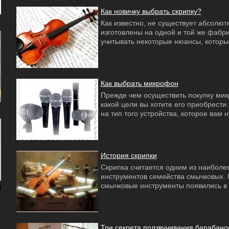
Как новичку выбрать скрипку?
Как известно, не существует абсолют
изготовлены на одной и той же фабр
учитывать некоторые нюансы, которые 
Как выбрать микрофон
Прежде чем осуществить покупку мик
какой цели вы хотите его приобрести.
на тип того устройства, которое вам 
История скрипки
Скрипка считается одним из наибол
инструментов семейства смычковых. 
смычковые инструменты появились в И
Три секрета подзвучивания барабано