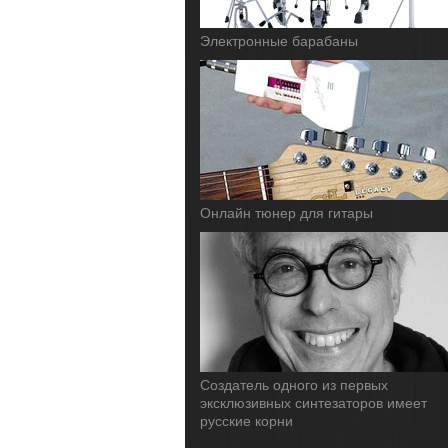
Электронные барабаны
Онлайн тюнер для гитары
Cоздатель одного из первых
эксклюзивных синтезаторов имеет
русские корни