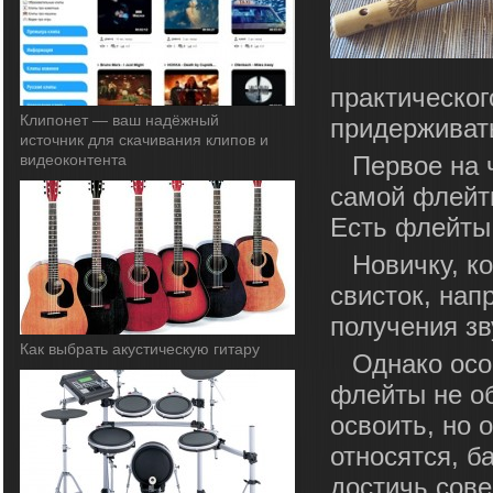
практическог
Клипонет — ваш надёжный
придерживать
источник для скачивания клипов и
видеоконтента
Первое на 
самой флейты
Есть флейты 
Новичку, к
свисток, нап
получения зв
Как выбрать акустическую гитару
Однако ос
флейты не об
освоить, но 
относятся, б
достичь сове