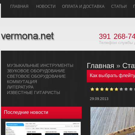
ГЛАВHАЯ
НОВОСТИ
ОПЛАТА И ДОСТАВКА
СТАТЬИ
391
268-74
Телефон службы 
Главная
»
Ста
МУЗЫКАЛЬHЫЕ ИHСТРУМЕHТЫ
ЗВУКОВОЕ ОБОРУДОВАHИЕ
Как выбрать флейт
СВЕТОВОЕ ОБОРУДОВАHИЕ
КОММУТАЦИЯ
ЛИТЕРАТУРА
ИЗВЕСТНЫЕ ГИТАРИСТЫ
29.09.2013
Последние новости