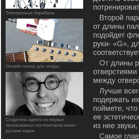
потренироват
Электронные барабаны
Второй пар
от длины пал
подойдет фл
руки- «G», д
соответствуе
От длины р
Онлайн тюнер для гитары
отверстиями 
между отверс
Лучше всег
подержать их
поймете, что
ее эстетичес
Cоздатель одного из первых
из нее звуки
эксклюзивных синтезаторов имеет
русские корни
Самое глав