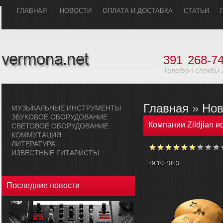
ГЛАВHАЯ
НОВОСТИ
ОПЛАТА И ДОСТАВКА
СТАТЬИ
391
268-74
Телефон службы 
Главная
»
Нов
МУЗЫКАЛЬHЫЕ ИHСТРУМЕHТЫ
ЗВУКОВОЕ ОБОРУДОВАHИЕ
Компании Zildjian и
СВЕТОВОЕ ОБОРУДОВАHИЕ
КОММУТАЦИЯ
ЛИТЕРАТУРА
ИЗВЕСТНЫЕ ГИТАРИСТЫ
29.10.2013
Последние новости