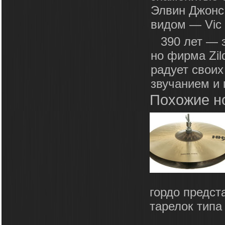
Элвин Джонс
видом — Vic F
390 лет — 
но фирма Zil
радует своих
звучанием и 
Похожие н
гордо предст
тарелок типа 