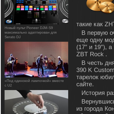
такие как ZH
Новый пульт Pioneer DJM-S9
В первую о
максимально адаптирован для
Serato DJ
еще одну мод
(17″ и 19″), 
ZBT Rock .
В честь дн
390 K Custom,
тарелок юби
«Под одинокой лампочкой» вместе
сайте.
с U2
История ра
Вернувшись
из города Ко