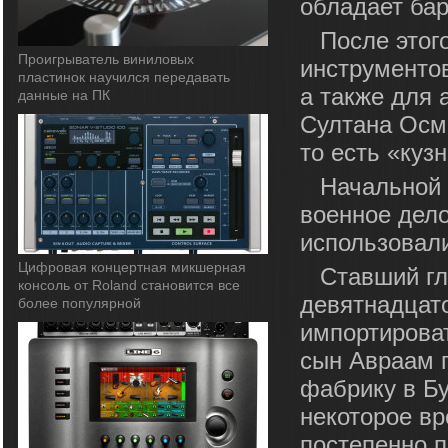
обладает ба
После этог
Проигрыватель виниловых
инструментов
пластинок научился передавать
а также для 
данные на ПК
Султана Осман
то есть «куз
Начальной 
военное дело
использовали
Цифровая концертная микшерная
Ставший гл
консоль от Roland становится все
девятнадцато
более популярной
импортироват
сын Авраам 
фабрику в Бу
некоторое вр
постепенно п