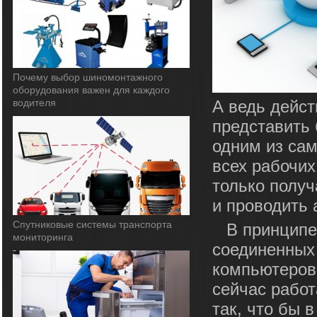
Почему выбор шиномонтажного
оборудования важен для каждого
водителя
А ведь дейст
представить 
одним из са
всех рабочих
только получ
и проводить 
Спутниковые системы транспорта
В принципе
мониторинга
соединенных 
компьютеров,
сейчас работ
так, что бы 