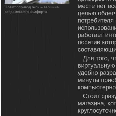
месте нет вс
Электропривод окон – вершина
современного комфорта
целью облегч
потребителя 
использовани
работает инт
посетив кот
составляющи
Для того, ч
виртуальную 
удобно разр
минуты прио
компьютерно
Стоит сраз
магазина, ко
круглосуточн