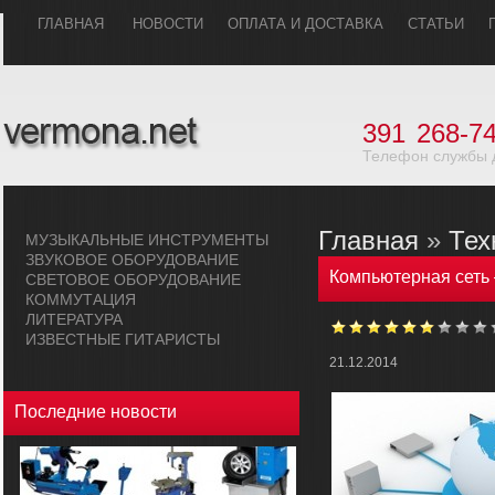
ГЛАВHАЯ
НОВОСТИ
ОПЛАТА И ДОСТАВКА
СТАТЬИ
391
268-74
Телефон службы 
Главная
»
Тех
МУЗЫКАЛЬHЫЕ ИHСТРУМЕHТЫ
ЗВУКОВОЕ ОБОРУДОВАHИЕ
Компьютерная сеть 
СВЕТОВОЕ ОБОРУДОВАHИЕ
КОММУТАЦИЯ
ЛИТЕРАТУРА
ИЗВЕСТНЫЕ ГИТАРИСТЫ
21.12.2014
Последние новости