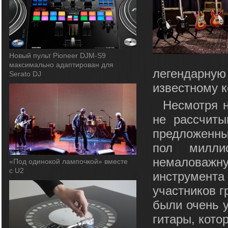
Новый пульт Pioneer DJM-S9
максимально адаптирован для
легендарну
Serato DJ
известному к
Несмотря н
не рассчиты
предложенный
пол милли
немаловажн
«Под одинокой лампочкой» вместе
с U2
инструмента
участников г
были очень 
гитары, кото