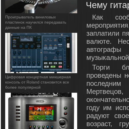
Чему гита
Как сооб
Проигрыватель виниловых
пластинок научился передавать
мероприяти
данные на ПК
заплатили п
валюте. Не
автографы
музыкальной
Торги бл
проведены н
Цифровая концертная микшерная
последним 
консоль от Roland становится все
более популярной
Мертвецов
окончательно
году им исп
радуют свое
возраст, г