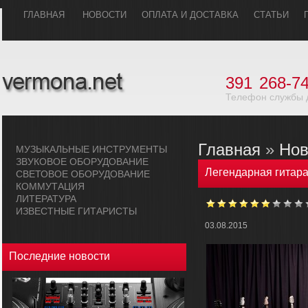
ГЛАВHАЯ
НОВОСТИ
ОПЛАТА И ДОСТАВКА
СТАТЬИ
391
268-74
Телефон службы 
Главная
»
Нов
МУЗЫКАЛЬHЫЕ ИHСТРУМЕHТЫ
ЗВУКОВОЕ ОБОРУДОВАHИЕ
Легендарная гитар
СВЕТОВОЕ ОБОРУДОВАHИЕ
КОММУТАЦИЯ
ЛИТЕРАТУРА
ИЗВЕСТНЫЕ ГИТАРИСТЫ
03.08.2015
Последние новости