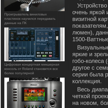
Устройство
очень яркой 
Проигрыватель виниловых
визитной кар
пластинок научился передавать
данные на ПК
показателям,
люмен), дан
1500-Ваттны
Визуальные
яркие и зрел
гобо-колеса
Цифровая концертная микшерная
другое с се
консоль от Roland становится все
более популярной
серии была 
коллекция.
Весь диапа
четкой проек
на новом, б