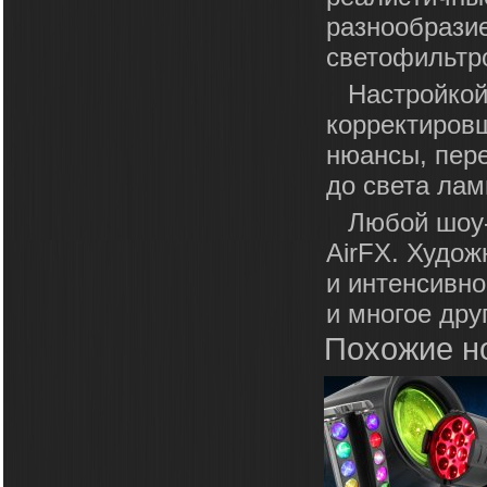
разнообразие
светофильтро
Настройкой
корректиров
нюансы, пер
до света лам
Любой шоу-
AirFX. Худож
и интенсивн
и многое дру
Похожие н