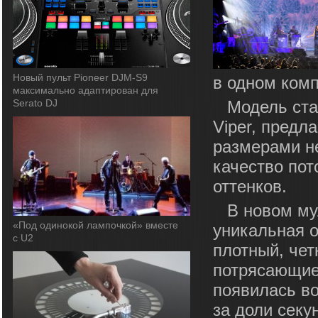
Новый пульт Pioneer DJM-S9
в одном комп
максимально адаптирован для
Serato DJ
Модель ст
Viper, предл
размерами н
качество пот
оттенков.
В новом му
«Под одинокой лампочкой» вместе
уникальная 
с U2
плотный, чет
потрясающие
появилась во
за доли секу