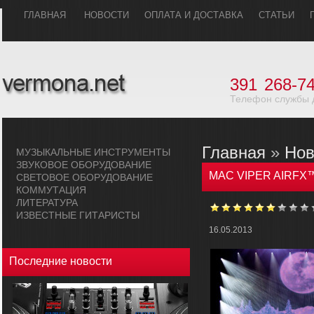
ГЛАВHАЯ
НОВОСТИ
ОПЛАТА И ДОСТАВКА
СТАТЬИ
391
268-74
Телефон службы 
Главная
»
Нов
МУЗЫКАЛЬHЫЕ ИHСТРУМЕHТЫ
ЗВУКОВОЕ ОБОРУДОВАHИЕ
MAC VIPER AIRFX™ 
СВЕТОВОЕ ОБОРУДОВАHИЕ
КОММУТАЦИЯ
ЛИТЕРАТУРА
ИЗВЕСТНЫЕ ГИТАРИСТЫ
16.05.2013
Последние новости