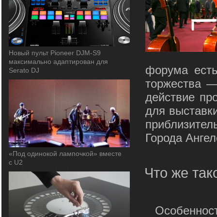
Новый пульт Pioneer DJM-S9
максимально адаптирован для
форума есть
Serato DJ
торжества — 
действие пр
для выставки
приблизитель
Города Ангел
«Под одинокой лампочкой» вместе
с U2
Что же та
Особеннос