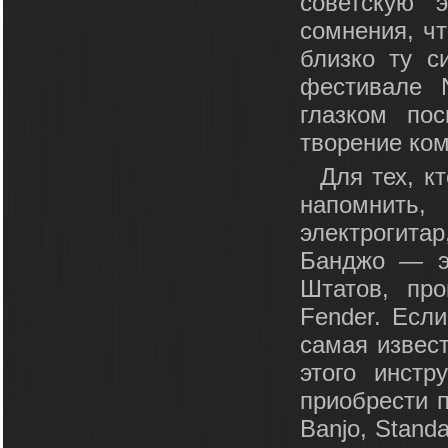
советскую 
сомнения, чт
близко ту с
фестивале 
глазком по
творение ком
Для тех, к
напомнить
электрогита
Банджо — э
Штатов, про
Fender. Есл
самая извест
этого инст
приобрести п
Banjo, Stand