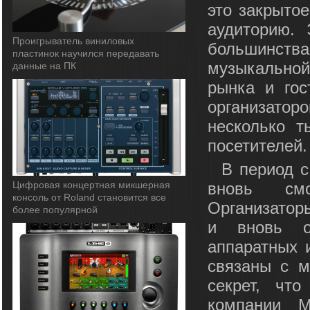
это закрыто
аудиторию. 
Проигрыватель виниловых
большинст
пластинок научился передавать
музыкальной 
данные на ПК
рынка и гос
организатор
несколько т
посетителей.
В период с
Цифровая концертная микшерная
вновь смо
консоль от Roland становится все
Организатор
более популярной
и вновь об
аппаратных и
связаны с м
секрет, что
компании M