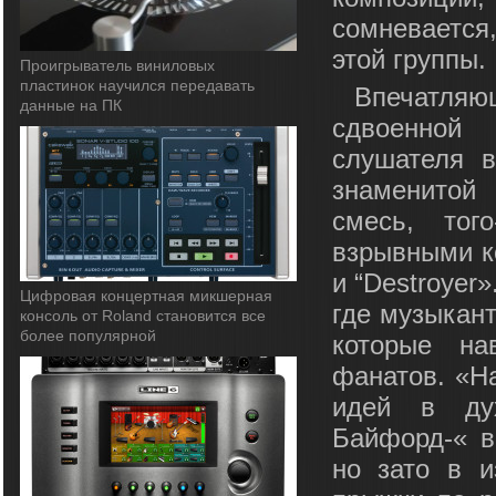
сомневается
этой группы.
Проигрыватель виниловых
пластинок научился передавать
Впечатля
данные на ПК
сдвоенной 
слушателя в
знаменитой
смесь, тог
взрывными ко
и “Destroyer
Цифровая концертная микшерная
где музыкант
консоль от Roland становится все
более популярной
которые на
фанатов. «Н
идей в дух
Байфорд-« в
но зато в 