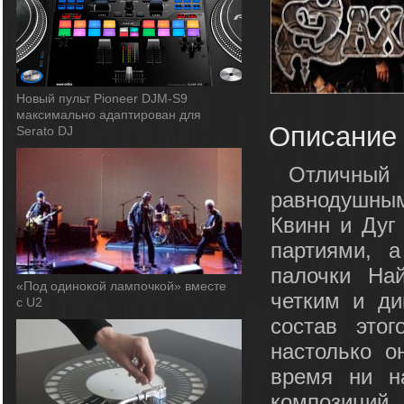
Новый пульт Pioneer DJM-S9
максимально адаптирован для
Описание
Serato DJ
Отличный
равнодушны
Квинн и Дуг
партиями, 
палочки На
«Под одинокой лампочкой» вместе
четким и ди
с U2
состав это
настолько о
время ни н
композиций,