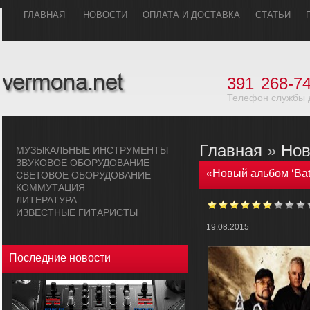
ГЛАВHАЯ
НОВОСТИ
ОПЛАТА И ДОСТАВКА
СТАТЬИ
391
268-74
Телефон службы 
Главная
»
Нов
МУЗЫКАЛЬHЫЕ ИHСТРУМЕHТЫ
ЗВУКОВОЕ ОБОРУДОВАHИЕ
«Новый альбом ‘Batt
СВЕТОВОЕ ОБОРУДОВАHИЕ
КОММУТАЦИЯ
ЛИТЕРАТУРА
ИЗВЕСТНЫЕ ГИТАРИСТЫ
19.08.2015
Последние новости