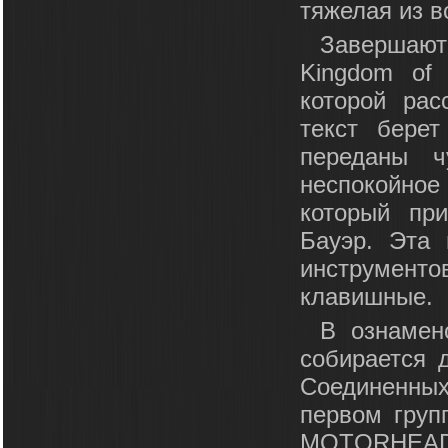
тяжелая из в
Завершают
Kingdom of 
которой ра
текст берет
переданы 
неспокойное
который пр
Бауэр. Эта 
инструмент
клавишные.
В ознамен
собирается 
Соединенных
первом груп
MOTORHEAD,