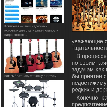
Клипонет — ваш надёжный
источник для скачивания клипов и
видеоконтента
уважающие с
тщательност
В процессе
по своим ка
задачам как 
бы приятен с
Как выбрать акустическую гитару
недостижиму
редких и дор
Конечно, к
предпочтение