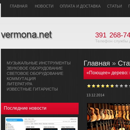
ГЛАВHАЯ
НОВОСТИ
ОПЛАТА И ДОСТАВКА
СТАТЬИ
391
268-74
Телефон службы 
Главная
»
Ста
МУЗЫКАЛЬHЫЕ ИHСТРУМЕHТЫ
ЗВУКОВОЕ ОБОРУДОВАHИЕ
«Поющее» дерево: и
СВЕТОВОЕ ОБОРУДОВАHИЕ
КОММУТАЦИЯ
ЛИТЕРАТУРА
ИЗВЕСТНЫЕ ГИТАРИСТЫ
13.12.2014
Последние новости