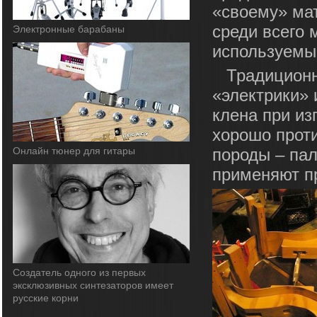
«своему» мат
среди всего 
Электронные барабаны
используемы
Традиционн
«электрики» 
клена при из
хорошо проти
Онлайн тюнер для гитары
породы – пал
применяют пр
Cоздатель одного из первых
эксклюзивных синтезаторов имеет
русские корни