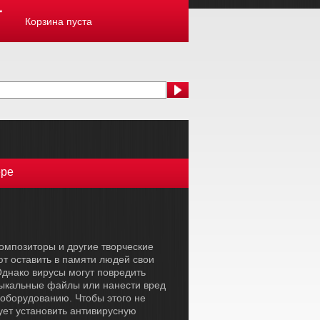
Корзина пуста
ере
омпозиторы и другие творческие
т оставить в памяти людей свои
днако вирусы могут повредить
ыкальные файлы или нанести вред
оборудованию. Чтобы этого не
ует установить антивирусную