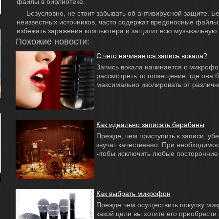
файлы в библиотеке.
Безусловно, не стоит забывать об антивирусной защите. 
неизвестных источников, часто содержат вредоносные файлы
избежать заражения компьютера и защитит всю музыкальную 
Похожие новости:
С чего начинается запись вокала?
Запись вокала начинается с микрофо
рассмотреть то помещение, где она б
максимально изолировать от различны
Как идеально записать барабаны
Прежде, чем приступить к записи, уб
звучат качественно. При необходимос
чтобы исключить любые посторонние з
Как выбрать микрофон
Прежде чем осуществить покупку мик
какой цели вы хотите его приобрести.