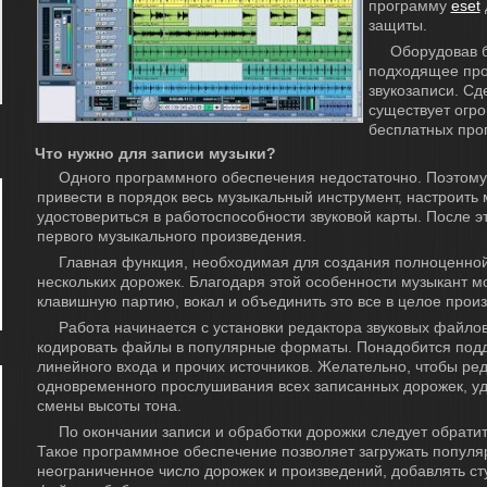
программу
eset
защиты.
Оборудовав б
подходящее про
звукозаписи. Сде
существует огр
бесплатных про
Что нужно для записи музыки?
Одного программного обеспечения недостаточно. Поэтому
привести в порядок весь музыкальный инструмент, настроить
удостовериться в работоспособности звуковой карты. После э
первого музыкального произведения.
Главная функция, необходимая для создания полноценной
нескольких дорожек. Благодаря этой особенности музыкант мо
клавишную партию, вокал и объединить это все в целое прои
Работа начинается с установки редактора звуковых файлов
кодировать файлы в популярные форматы. Понадобится подд
линейного входа и прочих источников. Желательно, чтобы р
одновременного прослушивания всех записанных дорожек, у
смены высоты тона.
По окончании записи и обработки дорожки следует обратит
Такое программное обеспечение позволяет загружать попул
неограниченное число дорожек и произведений, добавлять с