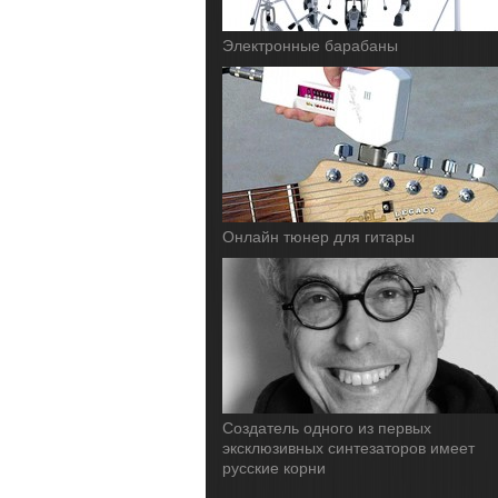
Электронные барабаны
Онлайн тюнер для гитары
Cоздатель одного из первых
эксклюзивных синтезаторов имеет
русские корни