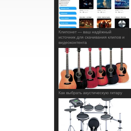
Клипонет — ваш надёжный
источник для скачивания клипов и
видеоконтента
Как выбрать акустическую гитару