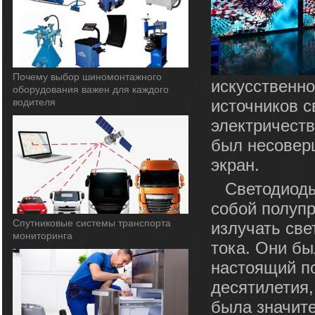
Почему выбор шиномонтажного
искусственн
оборудования важен для каждого
водителя
источников с
электричеств
был несовер
экран.
Светодиоды
собой полупр
Спутниковые системы транспорта
излучать све
мониторинга
тока. Они бы
настоящий п
десятилетия,
была значит