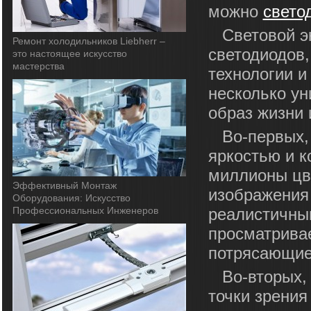
можно
свето
Световой э
Ремонт холодильников Liebherr –
светодиодов
это настоящее искусство
мастерства
технологии и
несколько ун
образ жизни 
Во-первых,
яркостью и к
миллионы цве
Эффективный Монтаж
изображения
Оборудования: Искусство
Профессиональных Инженеров
реалистичным
просматривае
потрясающие
Во-вторых,
точки зрения