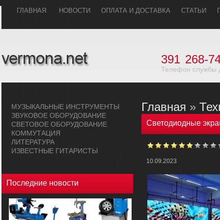
ГЛАВHАЯ
НОВОСТИ
ОПЛАТА И ДОСТАВКА
СТАТЬИ
391
268-74
Телефон службы 
Главная
»
Тех
МУЗЫКАЛЬHЫЕ ИHСТРУМЕHТЫ
ЗВУКОВОЕ ОБОРУДОВАHИЕ
Светодиодные экран
СВЕТОВОЕ ОБОРУДОВАHИЕ
КОММУТАЦИЯ
ЛИТЕРАТУРА
ИЗВЕСТНЫЕ ГИТАРИСТЫ
10.09.2023
Последние новости