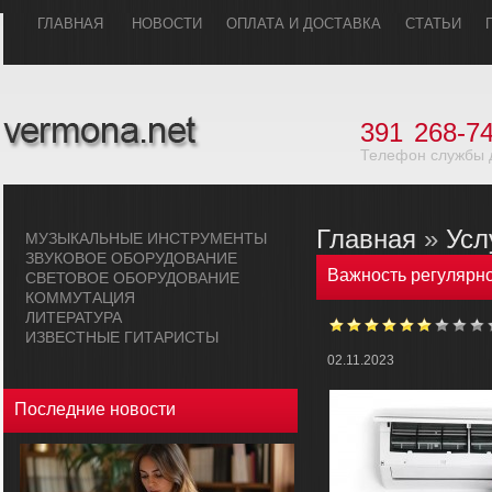
ГЛАВHАЯ
НОВОСТИ
ОПЛАТА И ДОСТАВКА
СТАТЬИ
391
268-74
Телефон службы 
Главная
»
Усл
МУЗЫКАЛЬHЫЕ ИHСТРУМЕHТЫ
ЗВУКОВОЕ ОБОРУДОВАHИЕ
Важность регулярно
СВЕТОВОЕ ОБОРУДОВАHИЕ
КОММУТАЦИЯ
ЛИТЕРАТУРА
ИЗВЕСТНЫЕ ГИТАРИСТЫ
02.11.2023
Последние новости