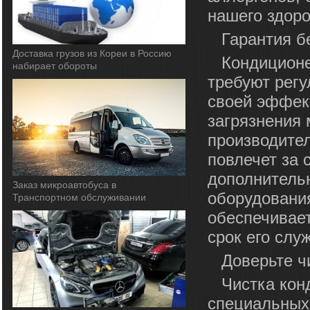
нашего здоро
Гарантия б
Доставка грузов из Кореи в Россию
Кондиционе
набирает обороты
требуют рег
своей эффек
загрязнения 
производител
повлечет за 
дополнитель
Заказ микроавтобуса в
оборудования
Транспортном обслуживании
обеспечивает
срок его слу
Доверьте ч
Чистка кон
специальных 