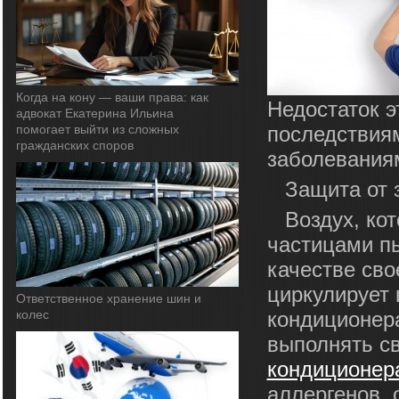
Когда на кону — ваши права: как
Недостаток э
адвокат Екатерина Ильина
помогает выйти из сложных
последствиям
гражданских споров
заболевания
Защита от 
Воздух, ко
частицами пы
качестве сво
циркулирует
Ответственное хранение шин и
колес
кондиционера
выполнять с
кондиционер
аллергенов, 