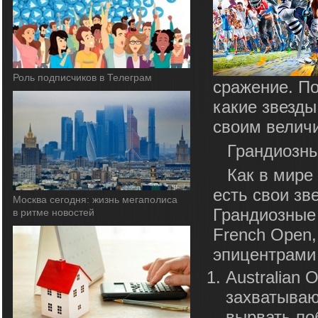
Роль подписчиков в Телеграм
сражение. По
какие звезды
своим величи
Грандиозны
Как в мире 
есть свои зв
Москва сегодня: жизнь мегаполиса
Грандиозные 
в ритме новостей
French Open,
эпицентрами 
Australian
захватываю
вырвать по