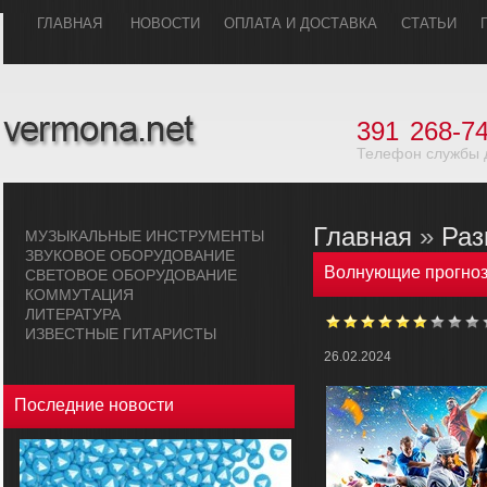
ГЛАВHАЯ
НОВОСТИ
ОПЛАТА И ДОСТАВКА
СТАТЬИ
391
268-74
Телефон службы 
Главная
»
Раз
МУЗЫКАЛЬHЫЕ ИHСТРУМЕHТЫ
ЗВУКОВОЕ ОБОРУДОВАHИЕ
Волнующие прогноз
СВЕТОВОЕ ОБОРУДОВАHИЕ
КОММУТАЦИЯ
ЛИТЕРАТУРА
ИЗВЕСТНЫЕ ГИТАРИСТЫ
26.02.2024
Последние новости