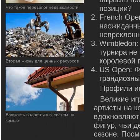
позиции?
Что такое перезалог недвижимости
French Ope
неожиданны
непреклонн
Wimbledon:
турнира не
королевой г
Вторая жизнь для ценных ресурсов
US Open: Ф
грандиозны
Профили и
Великие иг
артисты на к
Важность водосточных систем на
вдохновляют
крыше
фигур, чьи д
сезоне. Пос