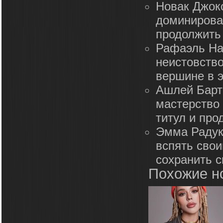
Новак Джоко
доминирован
продолжить
Рафаэль На
неистовство
вершине в э
Ашлей Барти
мастерство
титул и про
Эмма Радук
вспять сво
сохранить 
Похожие н