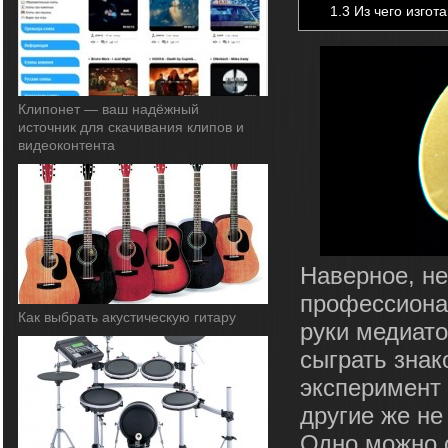
1.3
Из чего изгот
Клипонет — ваш надёжный
источник для скачивания клипов и
видеоконтента
Наверное, не
профессионал
Как выбрать акустическую гитару
руки медиато
сыграть знак
эксперимент 
другие же не
Одно можно с