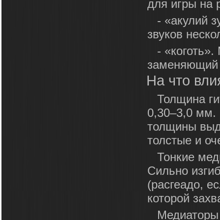
для игры на 
- «акулий 
звуков неско
- «коготь»
заменяющий н
На что вли
Толщина ги
0,30–3,0 мм.
толщины выде
толстые и оч
Тонкие мед
Сильно изгиб
(расгеадо, е
которой захв
Медиаторы 