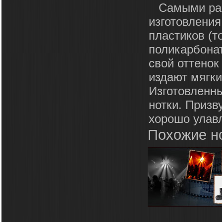
Самыми ра
изготовлени
пластиков (т
поликарбонат
свой оттенок
издают мягки
Изготовленн
нотки. Призв
хорошо улав
Похожие н