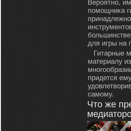
Вероятно, им
помощника ги
принадлежно
инструменто
большинстве
для игры на 
Гитарные м
материалу из
многообразии
придется ему
удовлетвори
самому.
Что же пр
медиатор