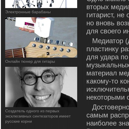
вторых медиа
Электронные барабаны
гитарист, не
но вновь воз
для своего и
Медиатор (
пластинку р
для удара по
Онлайн тюнер для гитары
музыкальных
материал ме
какому-то ко
исключительн
некоторыми о
Достоверно
Cоздатель одного из первых
самым распр
эксклюзивных синтезаторов имеет
русские корни
наиболее зна