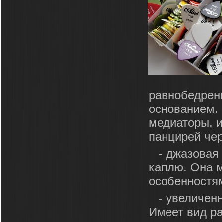
равнобедренн
основанием.
медиаторы, и
панцирей чер
- джазовая
каплю. Она м
особенностя
- увеличен
Имеет вид ра