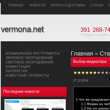
ГЛАВHАЯ
НОВОСТИ
ОПЛАТА И ДОСТАВКА
СТАТЬИ
391
268-74
Телефон службы 
Главная
»
Ста
МУЗЫКАЛЬHЫЕ ИHСТРУМЕHТЫ
ЗВУКОВОЕ ОБОРУДОВАHИЕ
Выбор медиатора
СВЕТОВОЕ ОБОРУДОВАHИЕ
КОММУТАЦИЯ
ЛИТЕРАТУРА
ИЗВЕСТНЫЕ ГИТАРИСТЫ
27.12.2014
Последние новости
1
Что же предлагают
1.1
Форма на любо
1.2
На что влияет