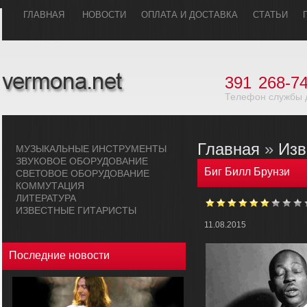
ГЛАВHАЯ
НОВОСТИ
ОПЛАТА И ДОСТАВКА
СТАТЬИ
391
268-74
Телефон службы 
Главная
»
Изв
МУЗЫКАЛЬHЫЕ ИHСТРУМЕHТЫ
ЗВУКОВОЕ ОБОРУДОВАHИЕ
Биг Билл Брунзи
СВЕТОВОЕ ОБОРУДОВАHИЕ
КОММУТАЦИЯ
ЛИТЕРАТУРА
ИЗВЕСТНЫЕ ГИТАРИСТЫ
11.08.2015
Последние новости