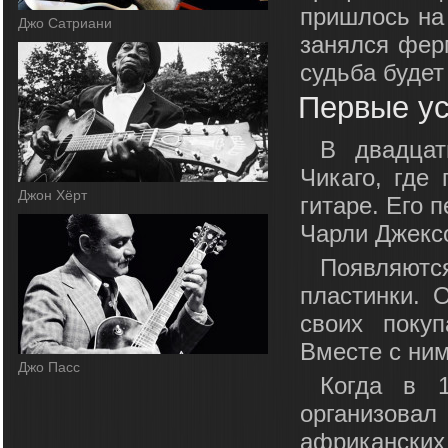
пришлось на
Джо Сатриани
занялся фер
судьба будет
Первые у
В двадцат
Чикаго, где
Джон Хёрт
гитаре. Его 
Чарли Джекс
Появляют
пластинки. 
своих покуп
Вместе с ним
Джо Пасс
Когда в 
организова
африкански