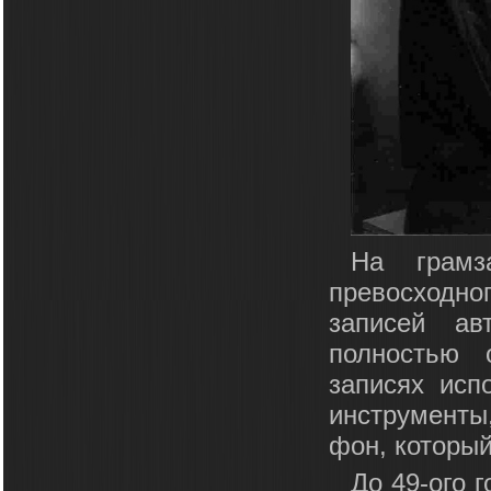
На грамз
превосходн
записей ав
полностью 
записях исп
инструменты,
фон, который
До 49-ого 