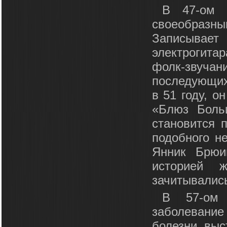
В 47-ом г
своеобраз
Записывает
электрогита
фолк-звуча
последующих
в 51 году, о
«Блюз Боль
становится 
подобного н
Янник Брюи
историей 
зачитывалис
В 57-ом 
заболевани
болезни, выс