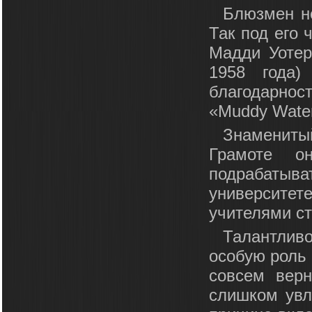
Блюзмен н
Так под его 
Мадди Уотер
1958 года)
благодарнос
«Muddy Waters
Знамениты
Грамоте о
подрабаты
университе
учителями с
Талантливо
особую роль 
совсем верн
слишком увл