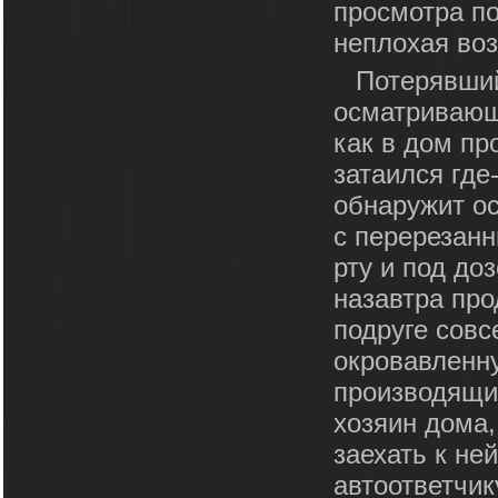
просмотра п
неплохая во
Потерявший
осматривающи
как в дом пр
затаился где-
обнаружит ос
с перерезанн
рту и под до
назавтра пр
подруге совс
окровавленн
производящи
хозяин дома
заехать к не
автоответчик