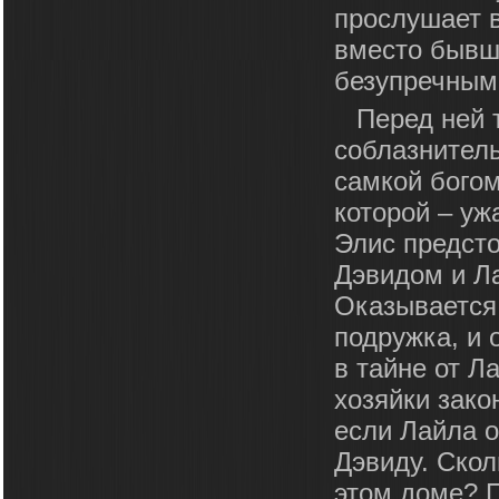
прослушает в
вместо бывш
безупречным
Перед ней 
соблазнитель
самкой богом
которой – уж
Элис предсто
Дэвидом и Ла
Оказывается,
подружка, и 
в тайне от Л
хозяйки зако
если Лайла о
Дэвиду. Скол
этом доме? П