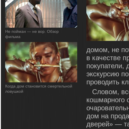
Не пойман — не вор. Обзор
фильма
домом, не по
в качестве п
покупатели, 
экскурсию по
проводить кл
Когда дом становится смертельной
Словом, вс
ловушкой
кошмарного о
очарователь
дом на прода
дверей» — та