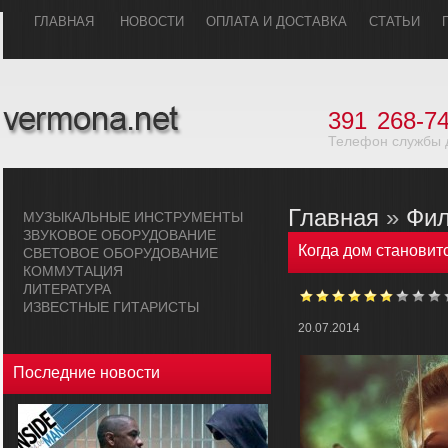
ГЛАВHАЯ
НОВОСТИ
ОПЛАТА И ДОСТАВКА
СТАТЬИ
391
268-74
Телефон службы 
Главная
»
Фи
МУЗЫКАЛЬHЫЕ ИHСТРУМЕHТЫ
ЗВУКОВОЕ ОБОРУДОВАHИЕ
Когда дом становит
СВЕТОВОЕ ОБОРУДОВАHИЕ
КОММУТАЦИЯ
ЛИТЕРАТУРА
ИЗВЕСТНЫЕ ГИТАРИСТЫ
20.07.2014
Последние новости