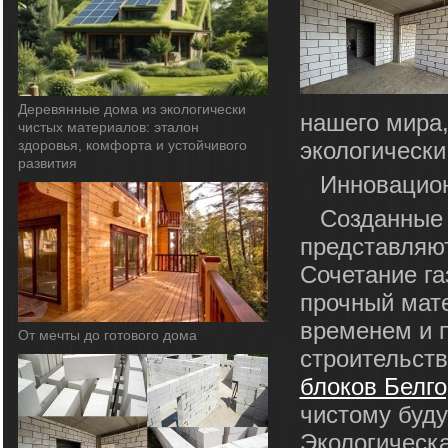
Деревянные дома из экологически
нашего мира,
чистых материалов: эталон
здоровья, комфорта и устойчивого
экологически
развития
Инновацион
Созданные 
представляют
Сочетание га
прочный мат
временем и 
От мечты до готового дома
строительст
блоков Белг
чистому буд
Экологическа