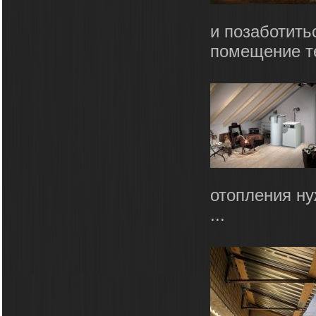
и позаботить
помещение те
отопления ну
...