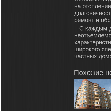
на отопление
долговечност
ремонт и об
С каждым д
неотъемлемо
характерист
широкого спе
частных домо
Похожие н