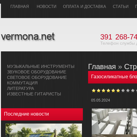
ГЛАВHАЯ
НОВОСТИ
ОПЛАТА И ДОСТАВКА
СТАТЬИ
391
268-74
Телефон службы 
Главная
»
Стр
МУЗЫКАЛЬHЫЕ ИHСТРУМЕHТЫ
ЗВУКОВОЕ ОБОРУДОВАHИЕ
Газосиликатные бло
СВЕТОВОЕ ОБОРУДОВАHИЕ
КОММУТАЦИЯ
ЛИТЕРАТУРА
ИЗВЕСТНЫЕ ГИТАРИСТЫ
05.05.2024
Последние новости