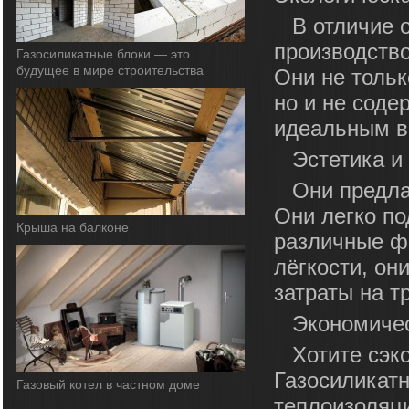
В отличие 
производств
Газосиликатные блоки — это
будущее в мире строительства
Они не тольк
но и не соде
идеальным вы
Эстетика и
Они предла
Они легко по
Крыша на балконе
различные фо
лёгкости, он
затраты на т
Экономичес
Хотите сэк
Газосиликат
Газовый котел в частном доме
теплоизоляц