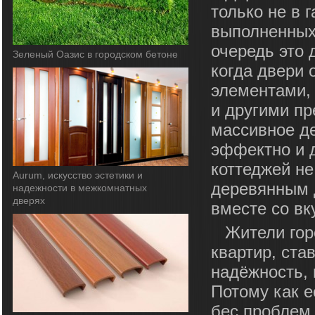
только не в 
выполненных 
очередь это 
Зеленый Оазис в городском бетоне
когда двери
элементами,
и другими пр
массивное д
эффектно и 
коттеджей не
Aurum, искусство эстетики и
деревянным 
надежности в межкомнатных
дверях
вместе со вк
Жители гор
квартир, ста
надёжность, 
Потому как е
бес проблем 