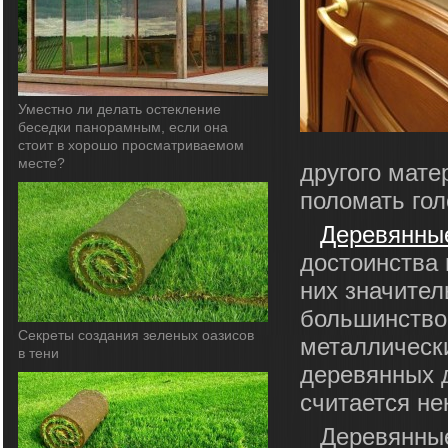
Уместно ли делать остекление
беседки панорамным, если она
стоит в хорошо просматриваемом
месте?
другого мате
поломать гол
Деревянны
достоинства 
них значите
большинство 
Секреты создания зеленых оазисов
металлически
в тени
деревянных 
считается не
Деревянные