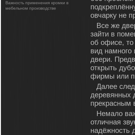
Важность применения кромки в
подкреплённу
мебельном производстве
овчарку не п
Все же две
зайти в поме
об офисе, т
вид намного
двери. Предв
открыть дуб
фирмы или п
Далее след
деревянных д
прекрасным 
Немало важ
отличная зву
надёжность 