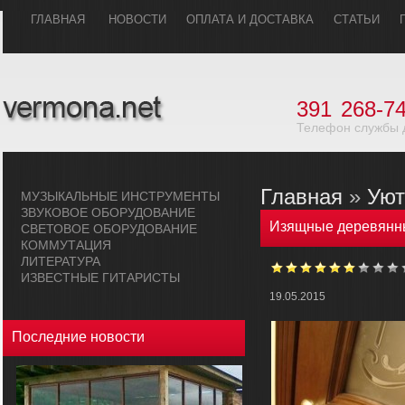
ГЛАВHАЯ
НОВОСТИ
ОПЛАТА И ДОСТАВКА
СТАТЬИ
391
268-74
Телефон службы 
Главная
»
Уют
МУЗЫКАЛЬHЫЕ ИHСТРУМЕHТЫ
ЗВУКОВОЕ ОБОРУДОВАHИЕ
Изящные деревянн
СВЕТОВОЕ ОБОРУДОВАHИЕ
КОММУТАЦИЯ
ЛИТЕРАТУРА
ИЗВЕСТНЫЕ ГИТАРИСТЫ
19.05.2015
Последние новости