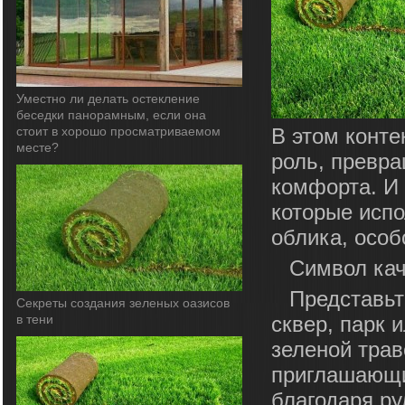
Уместно ли делать остекление
беседки панорамным, если она
стоит в хорошо просматриваемом
В этом конте
месте?
роль, превра
комфорта. И
которые испо
облика, особ
Символ кач
Представьт
Секреты создания зеленых оазисов
в тени
сквер, парк 
зеленой трав
приглашающи
благодаря ру