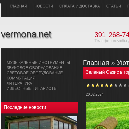
ГЛАВHАЯ
НОВОСТИ
ОПЛАТА И ДОСТАВКА
СТАТЬИ
391
268-74
Телефон службы 
Главная
»
Уют
МУЗЫКАЛЬHЫЕ ИHСТРУМЕHТЫ
ЗВУКОВОЕ ОБОРУДОВАHИЕ
Зеленый Оазис в го
СВЕТОВОЕ ОБОРУДОВАHИЕ
КОММУТАЦИЯ
ЛИТЕРАТУРА
ИЗВЕСТНЫЕ ГИТАРИСТЫ
20.02.2024
Последние новости