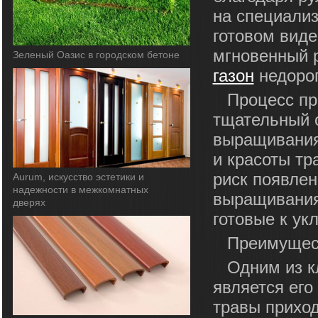
на специали
готовом виде
мгновенный 
Зеленый Оазис в городском бетоне
газон
недорог
Процесс пр
тщательный 
выращивания
и красоты тр
риск появлен
Aurum, искусство эстетики и
надежности в межкомнатных
выращивания
дверях
готовые к ук
Преимущест
Одним из к
является его
травы приход