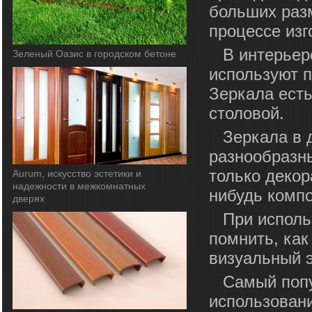
больших раз
процессе изг
В интерьер
Зеленый Оазис в городском бетоне
используют 
Зеркала есть 
столовой.
Зеркала в 
разнообразны
только декор
Aurum, искусство эстетики и
надежности в межкомнатных
нибудь компо
дверях
При исполь
помнить, как
визуальный 
Самый попу
использовани