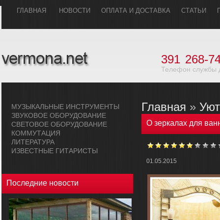
ГЛАВHАЯ
НОВОСТИ
ОПЛАТА И ДОСТАВКА
СТАТЬИ
391
268-74
Телефон службы 
Главная
»
Уют
МУЗЫКАЛЬHЫЕ ИHСТРУМЕHТЫ
ЗВУКОВОЕ ОБОРУДОВАHИЕ
О зеркалах для ван
СВЕТОВОЕ ОБОРУДОВАHИЕ
КОММУТАЦИЯ
ЛИТЕРАТУРА
ИЗВЕСТНЫЕ ГИТАРИСТЫ
01.05.2015
Последние новости