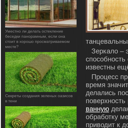
Уместно ли делать остекление
беседки панорамным, если она
танцевальных
стоит в хорошо просматриваемом
месте?
Зеркало – 
способность 
известны ещё
Процесс пр
время значи
делались по
Секреты создания зеленых оазисов
поверхность 
в тени
ванную
делаю
обработку ме
приводит к д