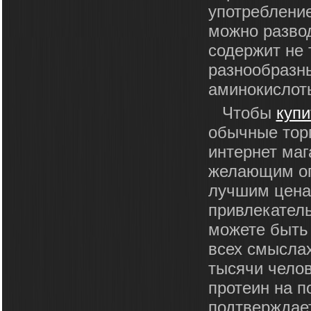
употребление
можно развод
содержит не 
разнообразн
аминокислот
Чтобы
купи
обычные торг
интернет маг
желающим ог
лучшим цена
привлекатель
можете быть
всех смыслах
тысячи челов
протеин на п
подтверждае