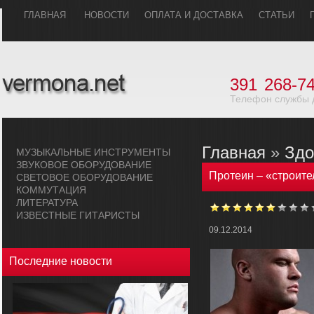
ГЛАВHАЯ
НОВОСТИ
ОПЛАТА И ДОСТАВКА
СТАТЬИ
391
268-74
Телефон службы 
Главная
»
Здо
МУЗЫКАЛЬHЫЕ ИHСТРУМЕHТЫ
ЗВУКОВОЕ ОБОРУДОВАHИЕ
Протеин – «строите
СВЕТОВОЕ ОБОРУДОВАHИЕ
КОММУТАЦИЯ
ЛИТЕРАТУРА
ИЗВЕСТНЫЕ ГИТАРИСТЫ
09.12.2014
Последние новости