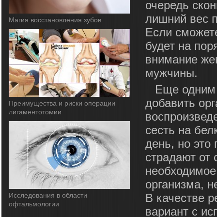
очередь скон
лишний вес п
Магия восстановления зубов
Если сможете
будет на пор
внимание жен
мужчины.
Еще одним
добавить орг
Преимущества и риски операции
лигаментотомии
воспроизвед
сесть на бел
день, но это
страдают от 
необходимое
организма, н
Исследования в области
В качестве 
офтальмологии
вариант с ис