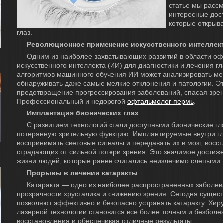
статье мы расс
интересные дос
которые открыв
глаз.
Революционное применение искусственного интеллек
Одним из наиболее захватывающих развитий в области о
искусственного интеллекта (ИИ) для диагностики и лечения 
алгоритмов машинного обучения ИИ может анализировать ме
обнаруживать даже самые мелкие отклонения и патологии. Эт
предотвращение прогрессирования заболеваний, спасая зре
Профессиональный и недорогой
офтальмолог пермь
.
Имплантация бионических глаз
С развитием технологий стали доступными бионические гла
потерянную зрительную функцию. Имплантируемые внутри гл
воспринимать световые сигналы и передавать их в мозг, восс
страдающих от сильной потери зрения. Это значимое достиж
жизни людей, которые ранее считались неизлечимо слепыми.
Прорывы в лечении катаракты
Катаракта — одно из наиболее распространенных заболева
прозрачности хрусталика и снижению зрения. Сегодня сущес
позволяют эффективно и безопасно устранять катаракту. Хи
лазерной технологии становится все более точным и безбол
восстановления и обеспечивая отличные результаты.