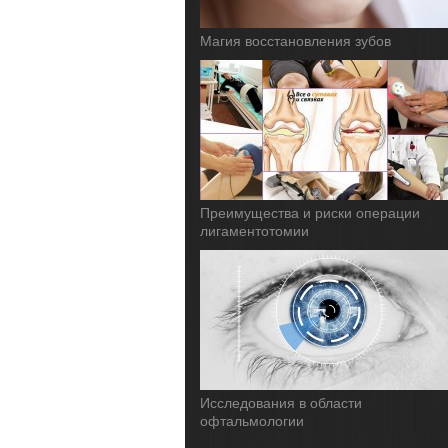
Магия восстановления зубов
Преимущества и риски операции
лигаментотомии
Исследования в области
офтальмологии