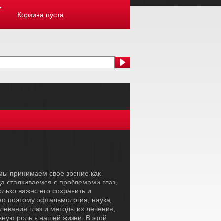
Корзина пуста
мы принимаем свое зрение как
да сталкиваемся с проблемами глаз,
лько важно его сохранить и
но поэтому офтальмология, наука,
евания глаз и методы их лечения,
жную роль в нашей жизни. В этой