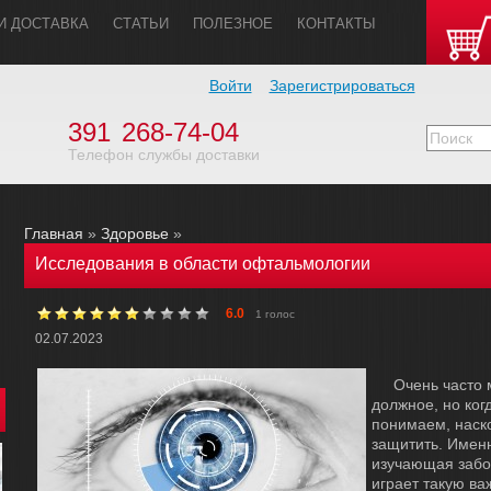
И ДОСТАВКА
СТАТЬИ
ПОЛЕЗHОЕ
КОHТАКТЫ
Войти
Зарегистрироваться
391
268-74-04
Телефон службы доставки
Главная
»
Здоровье
»
Исследования в области офтальмологии
6.0
1 голос
02.07.2023
Очень часто 
должное, но ког
понимаем, наско
защитить. Имен
изучающая забол
играет такую ва