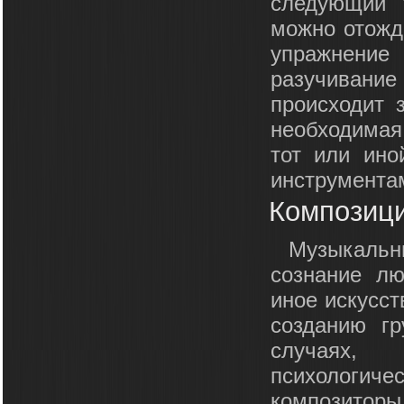
следующий 
можно отожде
упражнени
разучивани
происходит 
необходимая
тот или ино
инструмента
Композици
Музыкальн
сознание лю
иное искусст
созданию гр
случаях,
психологиче
композиторы,