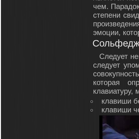
чем. Парадок
степени свид
произведен
эмоции, кото
Сольфедж
Следует не
следует упо
совокупност
которая оп
клавиатуру, 
клавиши бе
клавиши че