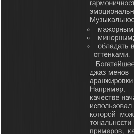
гармоничнос
эмоциональ
Музыкальное
мажорным
минорным
обладать в
оттенками.
Богатейше
джаз-менов
аранжировки
Например, 
качестве нач
использовал
которой мож
тональност
примеров, к