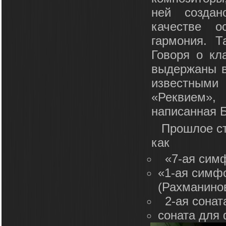
ней создан
качестве о
гармония. Т
Говоря о кл
выдержаны в
известными
«Реквием»
написанная 
Прошлое ст
как
«7-ая симф
«1-ая симфо
(Рахманинов
2-ая сонат
соната для 