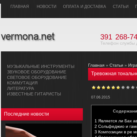
ГЛАВHАЯ
НОВОСТИ
ОПЛАТА И ДОСТАВКА
СТАТЬИ
391
268-74
Телефон службы 
Главная
»
Статьи
»
Игр
МУЗЫКАЛЬHЫЕ ИHСТРУМЕHТЫ
ЗВУКОВОЕ ОБОРУДОВАHИЕ
Тревожная тональн
СВЕТОВОЕ ОБОРУДОВАHИЕ
КОММУТАЦИЯ
ЛИТЕРАТУРА
ИЗВЕСТНЫЕ ГИТАРИСТЫ
07.06.2015
Содержан
Последние новости
1
Является ли Бах а
2
Сольфеджио и га
3
Композиции в ре м