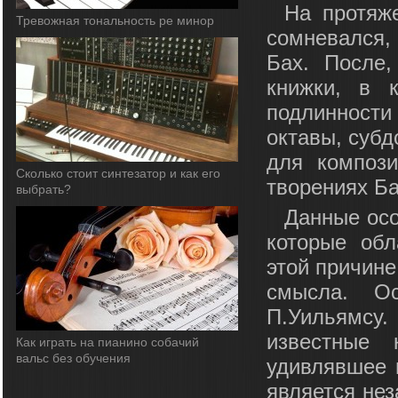
На протяж
Тревожная тональность ре минор
сомневался,
Бах. После,
книжки, в 
подлинност
октавы, субд
для композ
Сколько стоит синтезатор и как его
творениях Ба
выбрать?
Данные осо
которые обл
этой причине
смысла. Ос
П.Уильямсу
известные 
Как играть на пианино собачий
вальс без обучения
удивлявшее 
является нез