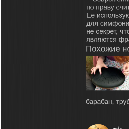
по праву сч
Ее использую
для симфонич
не секрет, 
являются фр
Похожие н
барабан, тру