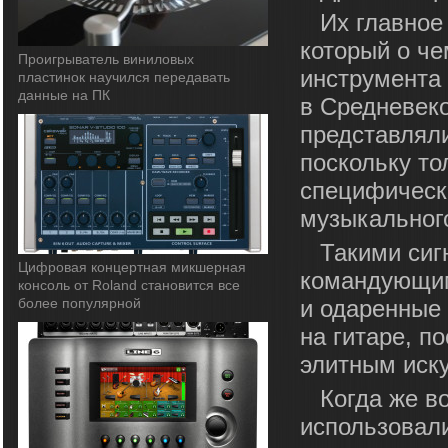
Их главное
который о че
Проигрыватель виниловых
инструмента 
пластинок научился передавать
данные на ПК
в Средневеко
представлял
поскольку то
специфическ
музыкальног
Такими сиг
Цифровая концертная микшерная
командующим
консоль от Roland становится все
более популярной
и одаренные
на гитаре, п
элитным иск
Когда же в
использовал