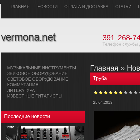
ГЛАВHАЯ
НОВОСТИ
ОПЛАТА И ДОСТАВКА
СТАТЬИ
391
268-74
Телефон службы 
Главная
»
Нов
МУЗЫКАЛЬHЫЕ ИHСТРУМЕHТЫ
ЗВУКОВОЕ ОБОРУДОВАHИЕ
Труба
СВЕТОВОЕ ОБОРУДОВАHИЕ
КОММУТАЦИЯ
ЛИТЕРАТУРА
ИЗВЕСТНЫЕ ГИТАРИСТЫ
25.04.2013
Последние новости