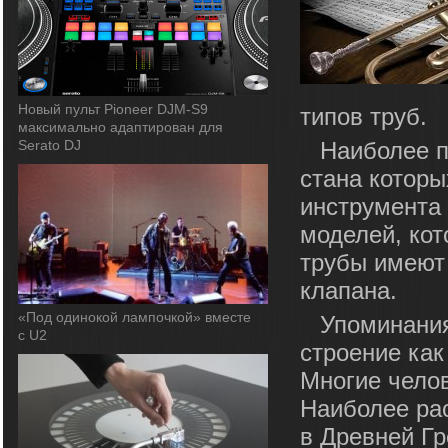
Новый пульт Pioneer DJM-S9
типов труб.
максимально адаптирован для
Serato DJ
Наиболее 
стана которы
инструмента 
моделей, ко
трубы имеют 
клапана.
«Под одинокой лампочкой» вместе
Упоминания
с U2
строение как
Многие чело
Наиболее ра
в Древней Гр