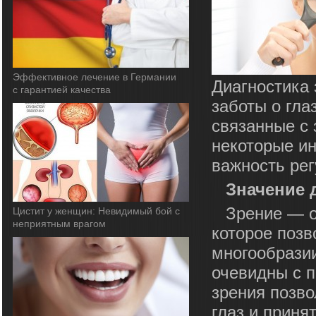
Эффективное лечение в Германии
Диагностика
с гарантией качества
заботы о гла
связанные с 
некоторые ин
важность рег
Значение 
Зрение — о
Цистит у женщин: Невидимый бой с
неприятным врагом
которое позв
многообразии
очевидны с п
зрения позво
глаз и приня