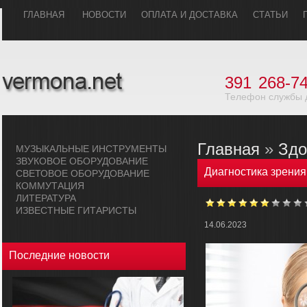
ГЛАВHАЯ
НОВОСТИ
ОПЛАТА И ДОСТАВКА
СТАТЬИ
391
268-74
Телефон службы 
Главная
»
Здо
МУЗЫКАЛЬHЫЕ ИHСТРУМЕHТЫ
ЗВУКОВОЕ ОБОРУДОВАHИЕ
Диагностика зрения
СВЕТОВОЕ ОБОРУДОВАHИЕ
КОММУТАЦИЯ
ЛИТЕРАТУРА
ИЗВЕСТНЫЕ ГИТАРИСТЫ
14.06.2023
Последние новости