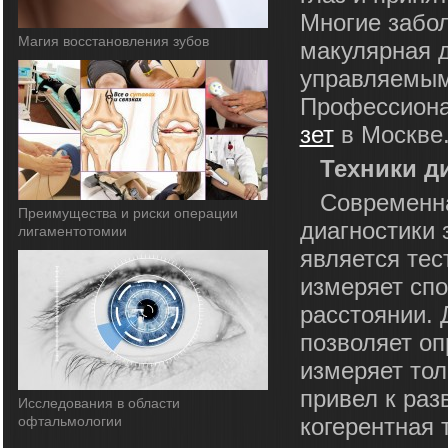
Многие забол
Магия восстановления зубов
макулярная д
управляемым
Профессиона
зет
в Москве
Техники д
Современна
Преимущества и риски операции
диагностики 
лигаментотомии
является тес
измеряет спо
расстоянии. 
позволяет оп
измеряет тол
привел к раз
Исследования в области
офтальмологии
когерентная 