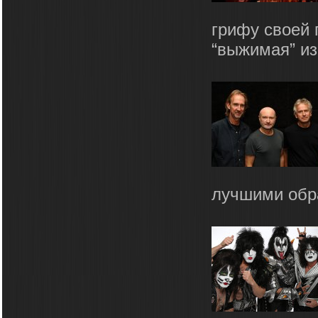
грифу своей 
“выжимая” из
лучшими обра