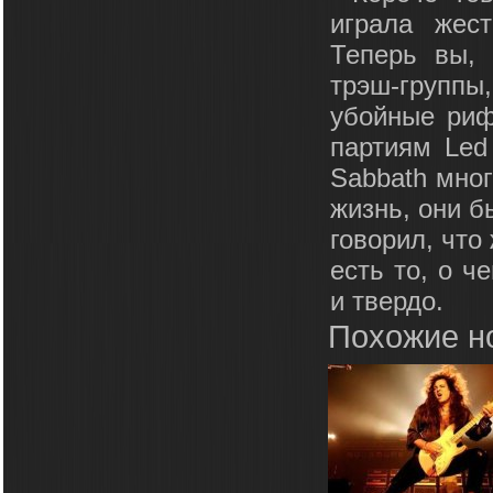
играла жест
Теперь вы, 
трэш-группы,
убойные ри
партиям Led
Sabbath мно
жизнь, они б
говорил, что
есть то, о ч
и твердо.
Похожие н