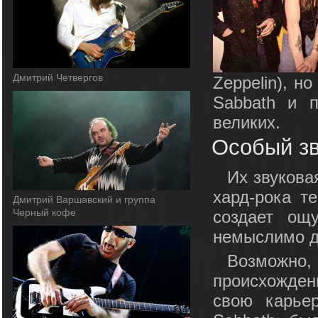
Дмитрий Четвергов
Zeppelin), н
Sabbath и 
великих.
Особый зв
Их звукова
хард-рока те
Дмитрий Варшавский и группа
Черный кофе
создает ощ
немыслимо д
Возможно,
происхожден
свою карье