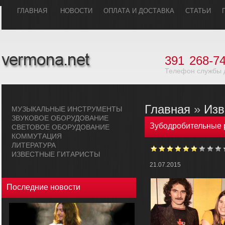
ГЛАВHАЯ
НОВОСТИ
ОПЛАТА И ДОСТАВКА
СТАТЬИ
391
268-74
Телефон службы 
Главная
»
Изв
МУЗЫКАЛЬHЫЕ ИHСТРУМЕHТЫ
ЗВУКОВОЕ ОБОРУДОВАHИЕ
Зубодробительные 
СВЕТОВОЕ ОБОРУДОВАHИЕ
КОММУТАЦИЯ
ЛИТЕРАТУРА
ИЗВЕСТНЫЕ ГИТАРИСТЫ
21.07.2015
Последние новости