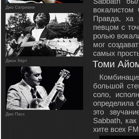
Sabbath бы
Джо Сатриани
вокалистом 
Правда, ха 
певцом с точ
ролью вокали
мог создава
самых просты
Джон Хёрт
Томи Айо
Комбинаци
большой сте
соло, испол
определила 
это звучани
Джо Пасс
Sabbath, как
хите всех FM